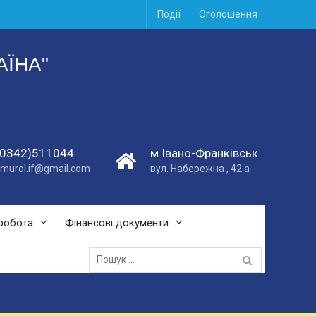
Події
Оголошення
АЇНА"
(0342)511044
м.Івано-Франківськ
vmurol.if@gmail.com
вул. Набережна , 42 а
робота
Фінансові документи
Пошук
для: