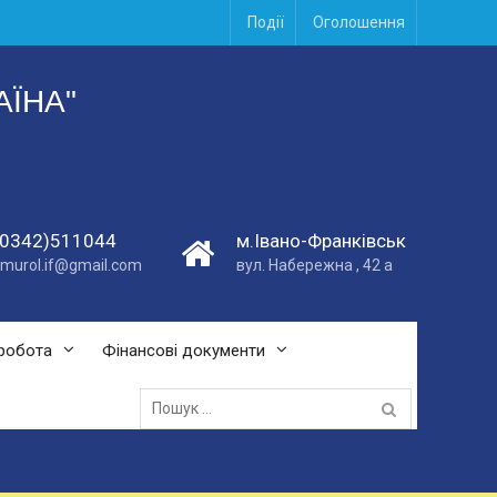
Події
Оголошення
АЇНА"
(0342)511044
м.Івано-Франківськ
vmurol.if@gmail.com
вул. Набережна , 42 а
робота
Фінансові документи
Пошук
для: