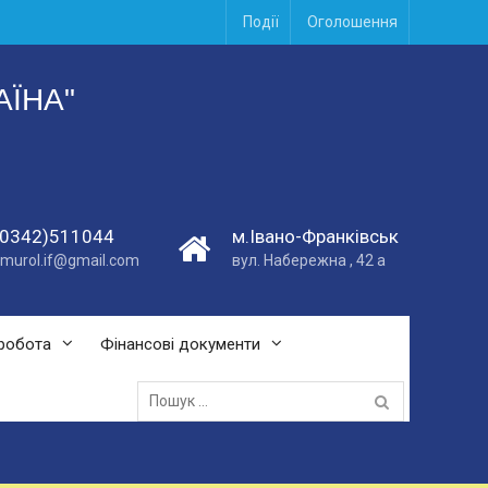
Події
Оголошення
АЇНА"
(0342)511044
м.Івано-Франківськ
vmurol.if@gmail.com
вул. Набережна , 42 а
робота
Фінансові документи
Пошук
для: