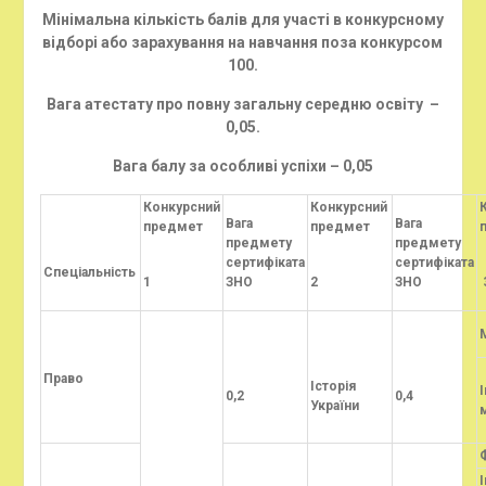
Мінімальна кількість балів для участі в конкурсному
відборі або зарахування на навчання поза конкурсом
100.
Вага атестату про повну загальну середню освіту –
0,05.
Вага балу за особливі успіхи – 0,05
Конкурсний
Конкурсний
Вага
Вага
предмет
предмет
предмету
предмету
сертифіката
сертифіката
Спеціальність
1
ЗНО
2
ЗНО
Право
Історія
0,2
0,4
України