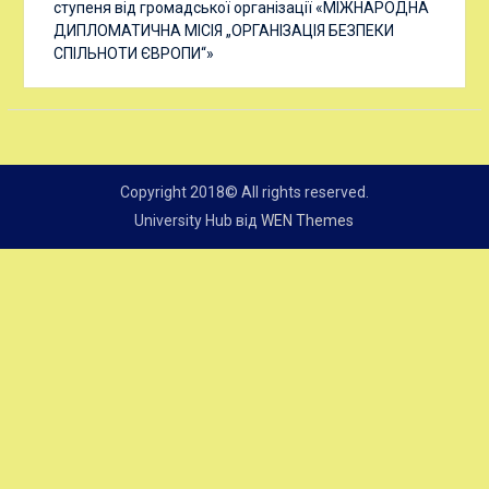
ступеня від громадської організації «МІЖНАРОДНА
ДИПЛОМАТИЧНА МІСІЯ „ОРГАНІЗАЦІЯ БЕЗПЕКИ
СПІЛЬНОТИ ЄВРОПИ“»
Copyright 2018© All rights reserved.
University Hub від
WEN Themes