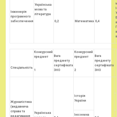
Українська
І
мова та
Інженерія
література
програмного
Б
забезпечення
0,2
Математика
0,4
а
Конкурсний
Конкурсний
Вага
Вага
предмет
предмет
предмету
предмету
сертифіката
сертифіката
Спеціальність
1
ЗНО
2
ЗНО
Історія
України
Журналістика
(видавнича
справа та
Українська
Іноземна
редагування